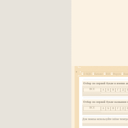
О МДС
Каталог
RSS
Форум
Кон
Отбор по первой букве в имени а
ВСЕ
А
Б
В
Г
Д
Отбор по первой букве названия 
ВСЕ
А
Б
В
Г
Д
Для поиска используйте inline телегр