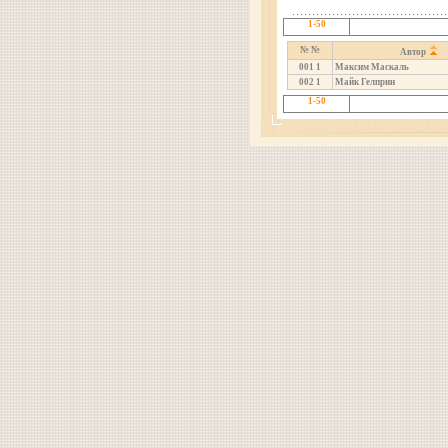
1-50
№ №
Автор
001
1
Максим Маскаль
002
1
Майк Гелприн
1-50