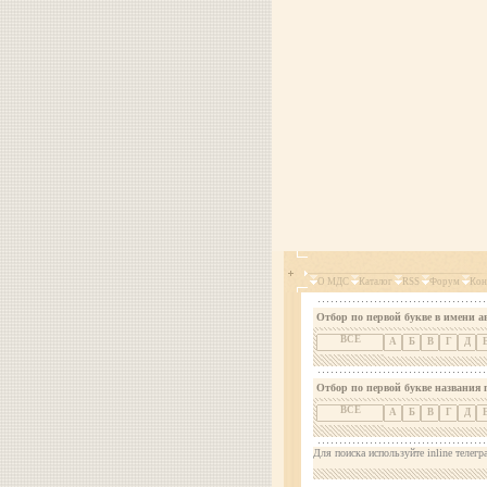
О МДС
Каталог
RSS
Форум
Кон
Отбор по первой букве в имени а
ВСЕ
А
Б
В
Г
Д
Отбор по первой букве названия 
ВСЕ
А
Б
В
Г
Д
Для поиска используйте inline телегр