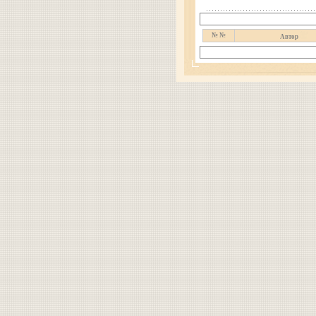
№ №
Автор