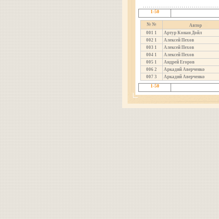
1-50
№ №
Автор
001
1
Артур Конан Дойл
002
1
Алексей Пехов
003
1
Алексей Пехов
004
1
Алексей Пехов
005
1
Андрей Егоров
006
2
Аркадий Аверченко
007
3
Аркадий Аверченко
1-50