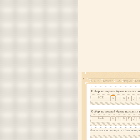
О МДС
Каталог
RSS
Форум
Кон
Отбор по первой букве в имени а
ВСЕ
А
Б
В
Г
Д
Отбор по первой букве названия 
ВСЕ
А
Б
В
Г
Д
Для поиска используйте inline телегр