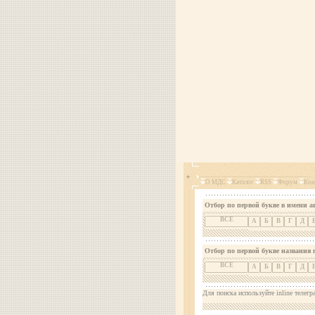
О МДС
Каталог
RSS
Форум
Кон
Отбор по первой букве в имени а
ВСЕ
А
Б
В
Г
Д
Отбор по первой букве названия 
ВСЕ
А
Б
В
Г
Д
Для поиска используйте inline телегр