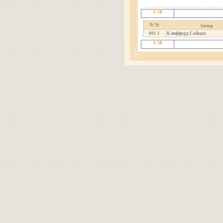
1-50
№ №
Автор
001
1
Клиффорд Саймак
1-50