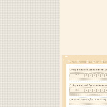
О МДС
Каталог
RSS
Форум
Кон
Отбор по первой букве в имени а
ВСЕ
А
Б
В
Г
Д
Отбор по первой букве названия 
ВСЕ
А
Б
В
Г
Д
Для поиска используйте inline телегр