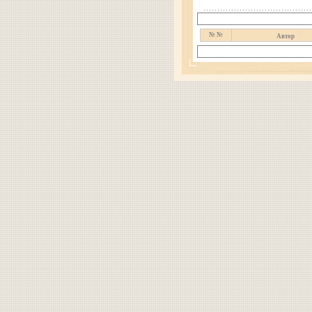
№ №
Автор