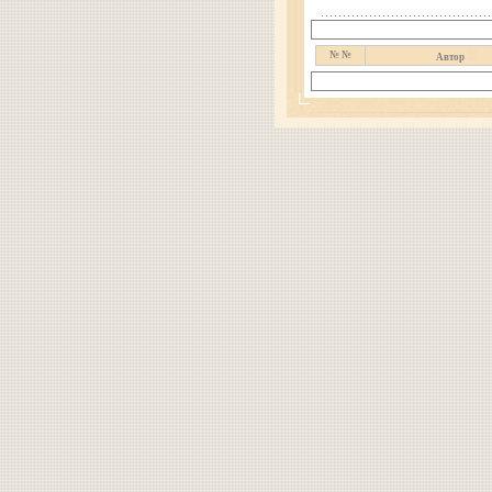
№ №
Автор