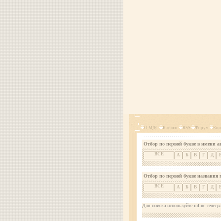
О МДС
Каталог
RSS
Форум
Кон
Отбор по первой букве в имени а
ВСЕ
А
Б
В
Г
Д
Отбор по первой букве названия 
ВСЕ
А
Б
В
Г
Д
Для поиска используйте inline телегр