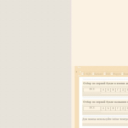
О МДС
Каталог
RSS
Форум
Кон
Отбор по первой букве в имени а
ВСЕ
А
Б
В
Г
Д
Отбор по первой букве названия 
ВСЕ
А
Б
В
Г
Д
Для поиска используйте inline телегр