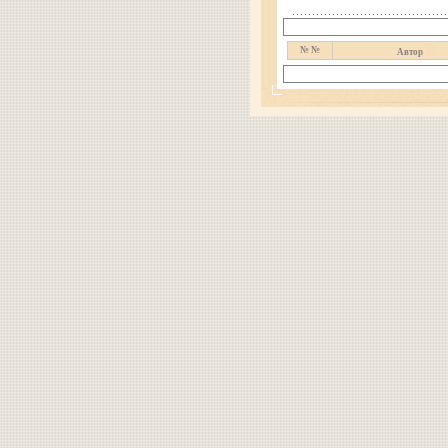
№ №
Автор