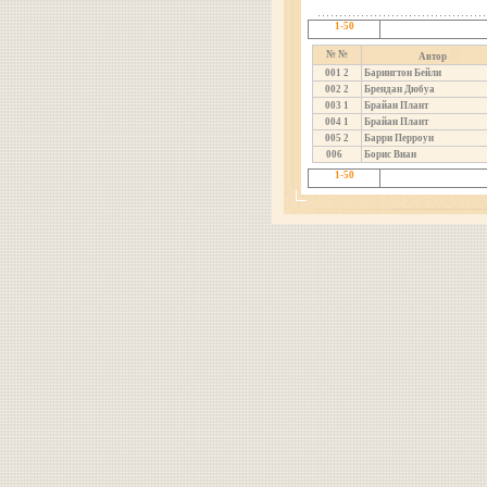
1-50
№ №
Автор
001
2
Барингтон Бейли
002
2
Брендан Дюбуа
003
1
Брайан Плант
004
1
Брайан Плант
005
2
Барри Перроун
006
Борис Виан
1-50