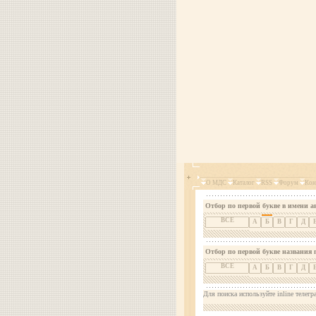
О МДС
Каталог
RSS
Форум
Кон
Отбор по первой букве в имени а
ВСЕ
А
Б
В
Г
Д
Отбор по первой букве названия 
ВСЕ
А
Б
В
Г
Д
Для поиска используйте inline телегр