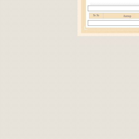
№ №
Автор