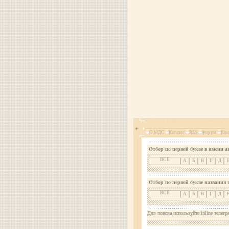
О МДС
Каталог
RSS
Форум
Кон
Отбор по первой букве в имени а
ВСЕ
А
Б
В
Г
Д
Отбор по первой букве названия 
ВСЕ
А
Б
В
Г
Д
Для поиска используйте inline телегр