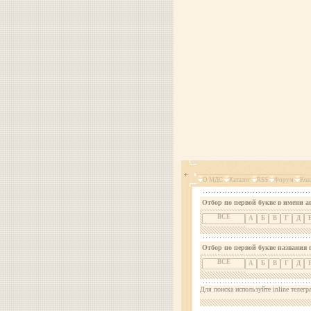
О МДС
Каталог
RSS
Форум
Кон
Отбор по первой букве в имени а
ВСЕ
А
Б
В
Г
Д
Отбор по первой букве названия 
ВСЕ
А
Б
В
Г
Д
Для поиска используйте inline телегр