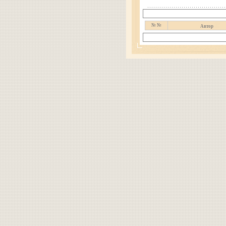
№ №
Автор