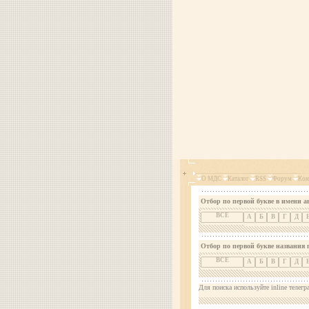
О МДС
Каталог
RSS
Форум
Кон
Отбор по первой букве в имени а
ВСЕ
А
Б
В
Г
Д
Отбор по первой букве названия 
ВСЕ
А
Б
В
Г
Д
Для поиска используйте inline телегр