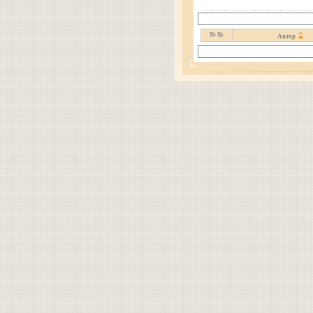
№ №
Автор