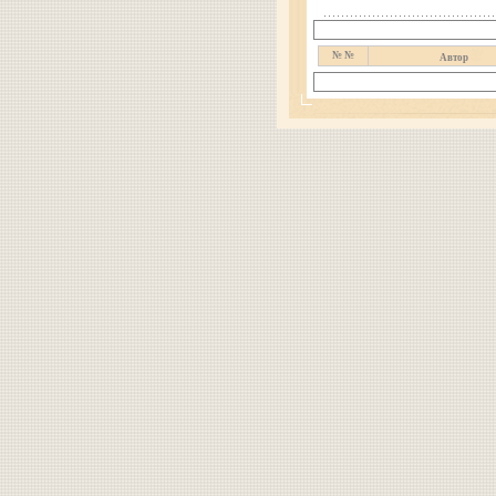
№ №
Автор