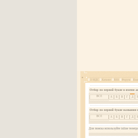
О МДС
Каталог
RSS
Форум
Кон
Отбор по первой букве в имени а
ВСЕ
А
Б
В
Г
Д
Отбор по первой букве названия 
ВСЕ
А
Б
В
Г
Д
Для поиска используйте inline телегр