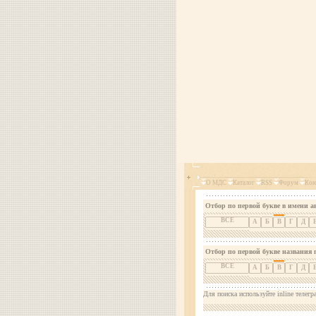
О МДС
Каталог
RSS
Форум
Кон
Отбор по первой букве в имени а
ВСЕ
А
Б
В
Г
Д
Отбор по первой букве названия 
ВСЕ
А
Б
В
Г
Д
Для поиска используйте inline телегр