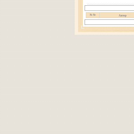
№ №
Автор