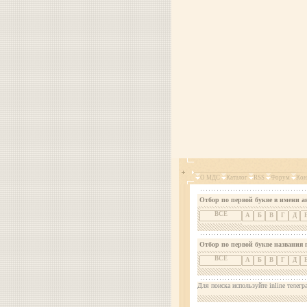
О МДС
Каталог
RSS
Форум
Кон
Отбор по первой букве в имени а
ВСЕ
А
Б
В
Г
Д
Отбор по первой букве названия 
ВСЕ
А
Б
В
Г
Д
Для поиска используйте inline телегр