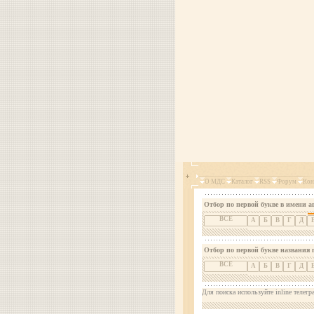
О МДС
Каталог
RSS
Форум
Кон
Отбор по первой букве в имени а
ВСЕ
А
Б
В
Г
Д
Отбор по первой букве названия 
ВСЕ
А
Б
В
Г
Д
Для поиска используйте inline телегр