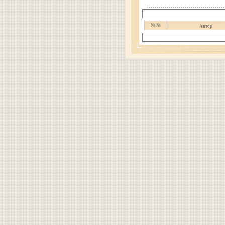
№ №
Автор