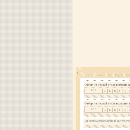
О МДС
Каталог
RSS
Форум
Кон
Отбор по первой букве в имени а
ВСЕ
А
Б
В
Г
Д
Отбор по первой букве названия 
ВСЕ
А
Б
В
Г
Д
Для поиска используйте inline телегр