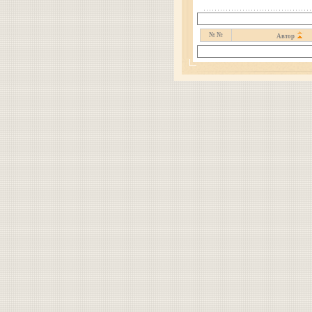
№ №
Автор