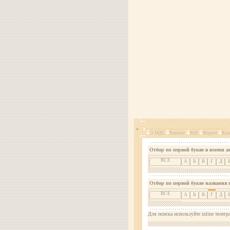
О МДС
Каталог
RSS
Форум
Кон
Отбор по первой букве в имени а
ВСЕ
А
Б
В
Г
Д
Отбор по первой букве названия 
ВСЕ
А
Б
В
Г
Д
Для поиска используйте inline телегр