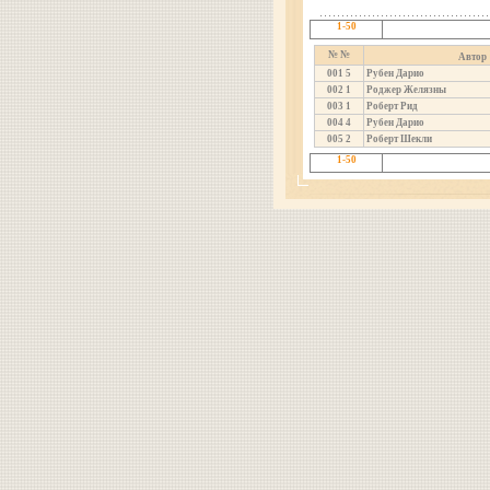
1-50
№ №
Автор
001
5
Рубен Дарио
002
1
Роджер Желязны
003
1
Роберт Рид
004
4
Рубен Дарио
005
2
Роберт Шекли
1-50