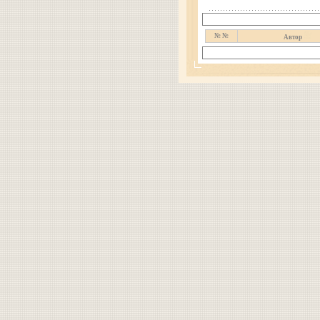
№ №
Автор