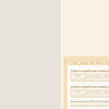
О МДС
Каталог
RSS
Форум
Кон
Отбор по первой букве в имени а
ВСЕ
А
Б
В
Г
Д
Отбор по первой букве названия 
ВСЕ
А
Б
В
Г
Д
Для поиска используйте inline телегр