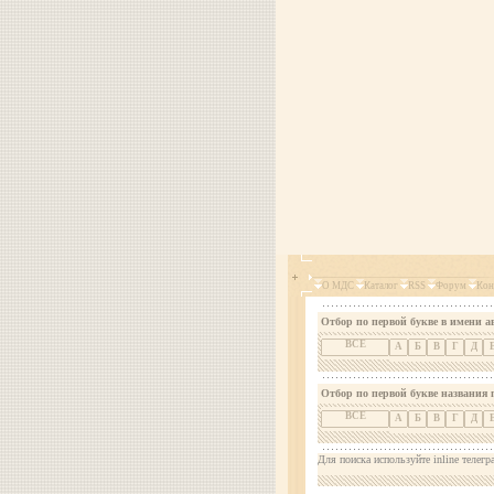
О МДС
Каталог
RSS
Форум
Кон
Отбор по первой букве в имени а
ВСЕ
А
Б
В
Г
Д
Отбор по первой букве названия 
ВСЕ
А
Б
В
Г
Д
Для поиска используйте inline телегр