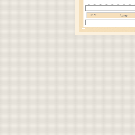
№ №
Автор