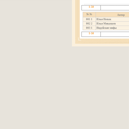
1-50
№ №
Автор
001
1
Илья Новак
002
2
Илья Миканаев
003
1
Индейские мифы
1-50