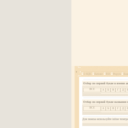
О МДС
Каталог
RSS
Форум
Кон
Отбор по первой букве в имени а
ВСЕ
А
Б
В
Г
Д
Отбор по первой букве названия 
ВСЕ
А
Б
В
Г
Д
Для поиска используйте inline телегр