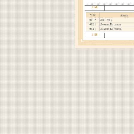
1-50
№ №
Автор
001
2
Лин Эбби
002
1
Леонид Каганов
003
1
Леонид Каганов
1-50