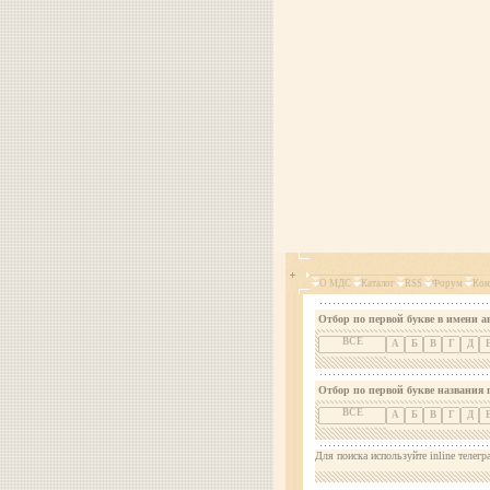
О МДС
Каталог
RSS
Форум
Кон
Отбор по первой букве в имени а
ВСЕ
А
Б
В
Г
Д
Отбор по первой букве названия 
ВСЕ
А
Б
В
Г
Д
Для поиска используйте inline телегр