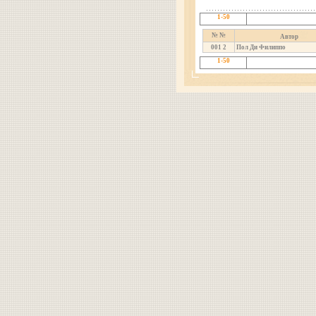
1-50
№ №
Автор
001
2
Пол Ди Филиппо
1-50