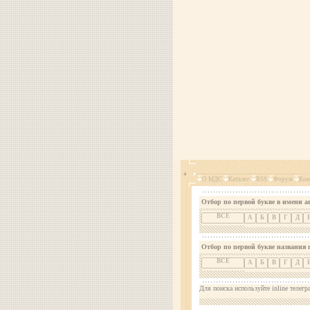
О МДС
Каталог
RSS
Форум
Кон
Отбор по первой букве в имени а
ВСЕ
А
Б
В
Г
Д
Отбор по первой букве названия 
ВСЕ
А
Б
В
Г
Д
Для поиска используйте inline телегр