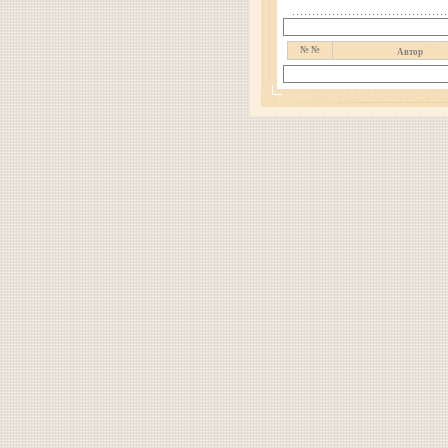
№ №
Автор