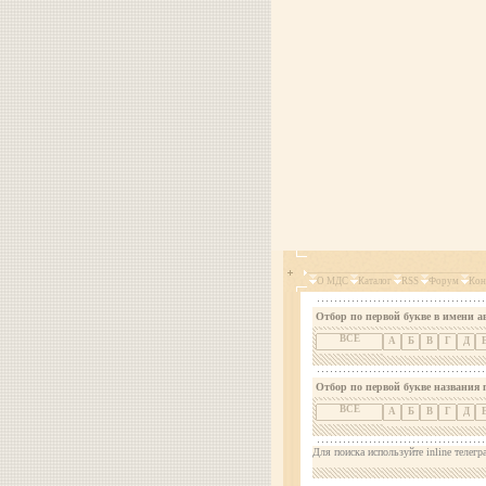
О МДС
Каталог
RSS
Форум
Кон
Отбор по первой букве в имени а
ВСЕ
А
Б
В
Г
Д
Отбор по первой букве названия 
ВСЕ
А
Б
В
Г
Д
Для поиска используйте inline телегр