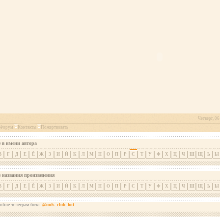
Четверг, 06
Форум
Контакты
Пожертвовать
 в имени автора
В
Г
Д
Е
Ё
Ж
З
И
Й
К
Л
М
Н
О
П
Р
С
Т
У
Ф
Х
Ц
Ч
Ш
Щ
Ь
Ы
е названия произведения
В
Г
Д
Е
Ё
Ж
З
И
Й
К
Л
М
Н
О
П
Р
С
Т
У
Ф
Х
Ц
Ч
Ш
Щ
Ь
Ы
nline телеграм бота:
@mds_club_bot