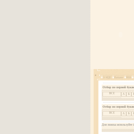
О МДС
Каталог
RSS
Отбор по первой букве
ВСЕ
А
Б
Отбор по первой букв
ВСЕ
А
Б
Для поиска используйте i