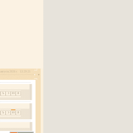
 августа 2026 г.
13:29:21
Ъ
Э
Ю
Я
Ъ
Э
Ю
Я