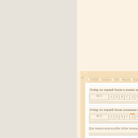
О МДС
Каталог
RSS
Форум
Кон
Отбор по первой букве в имени а
ВСЕ
А
Б
В
Г
Д
Отбор по первой букве названия 
ВСЕ
А
Б
В
Г
Д
Для поиска используйте inline телегр