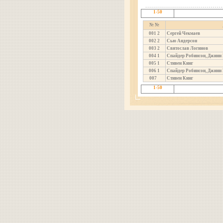
1-50
№ №
001
2
Сергей Чекмаев
002
2
Сью Андерсон
003
2
Святослав Логинов
004
1
Спайдер Робинсон, Джинн
005
1
Стивен Кинг
006
1
Спайдер Робинсон, Джинн
007
Стивен Кинг
1-50