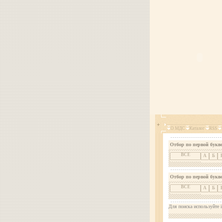
О МДС
Каталог
RSS
Отбор по первой букве
ВСЕ
А
Б
Отбор по первой букв
ВСЕ
А
Б
Для поиска используйте i