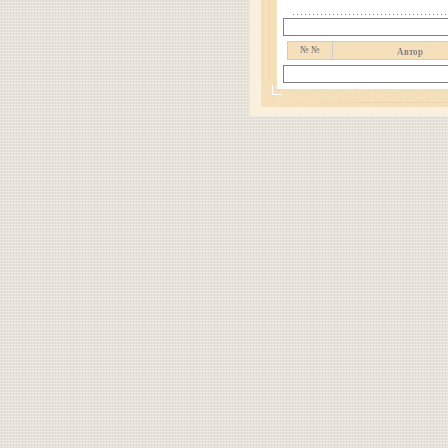
№ №
Автор