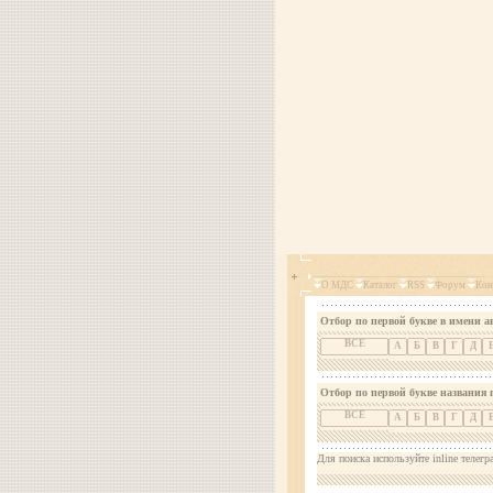
О МДС
Каталог
RSS
Форум
Кон
Отбор по первой букве в имени а
ВСЕ
А
Б
В
Г
Д
Отбор по первой букве названия 
ВСЕ
А
Б
В
Г
Д
Для поиска используйте inline телегр