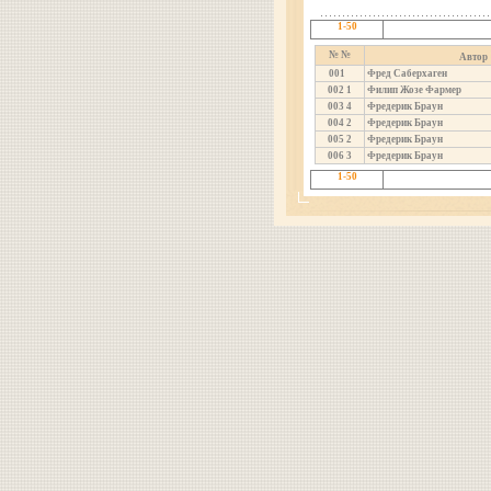
1-50
№ №
Автор
001
Фред Саберхаген
002
1
Филип Жозе Фармер
003
4
Фредерик Браун
004
2
Фредерик Браун
005
2
Фредерик Браун
006
3
Фредерик Браун
1-50