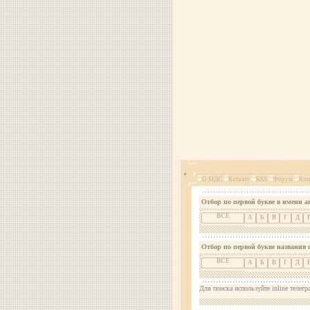
О МДС
Каталог
RSS
Форум
Кон
Отбор по первой букве в имени а
ВСЕ
А
Б
В
Г
Д
Отбор по первой букве названия 
ВСЕ
А
Б
В
Г
Д
Для поиска используйте inline телегр