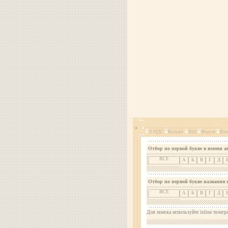
О МДС
Каталог
RSS
Форум
Кон
Отбор по первой букве в имени а
ВСЕ
А
Б
В
Г
Д
Отбор по первой букве названия 
ВСЕ
А
Б
В
Г
Д
Для поиска используйте inline телегр