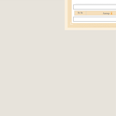
№ №
Автор