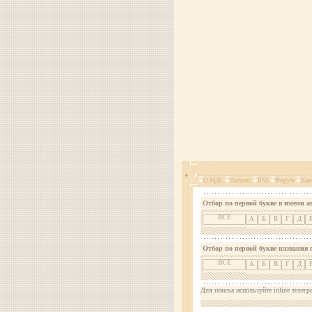
О МДС
Каталог
RSS
Форум
Кон
Отбор по первой букве в имени а
ВСЕ
А
Б
В
Г
Д
Отбор по первой букве названия 
ВСЕ
А
Б
В
Г
Д
Для поиска используйте inline телегр