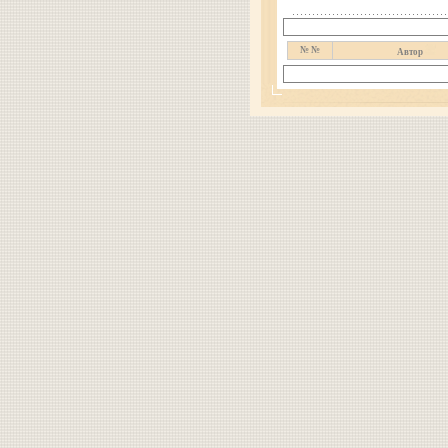
№ №
Автор