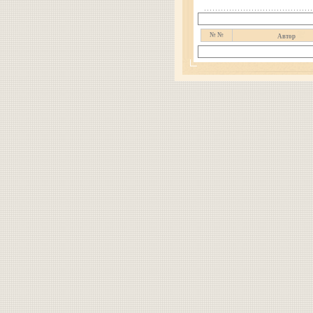
№ №
Автор