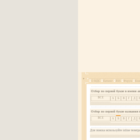
О МДС
Каталог
RSS
Форум
Кон
Отбор по первой букве в имени а
ВСЕ
А
Б
В
Г
Д
Отбор по первой букве названия 
ВСЕ
А
Б
В
Г
Д
Для поиска используйте inline телегр