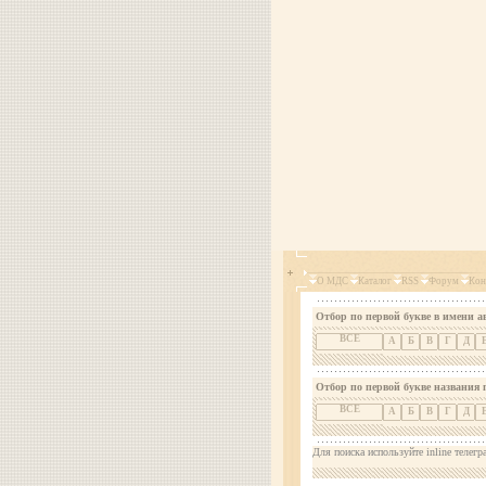
О МДС
Каталог
RSS
Форум
Кон
Отбор по первой букве в имени а
ВСЕ
А
Б
В
Г
Д
Отбор по первой букве названия 
ВСЕ
А
Б
В
Г
Д
Для поиска используйте inline телегр