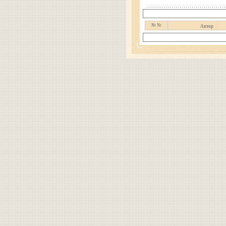
№ №
Автор