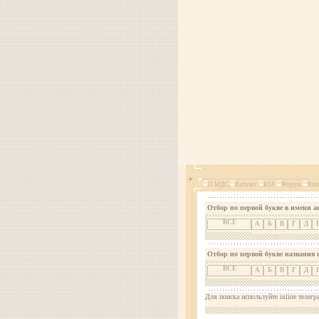
О МДС
Каталог
RSS
Форум
Кон
Отбор по первой букве в имени а
ВСЕ
А
Б
В
Г
Д
Отбор по первой букве названия 
ВСЕ
А
Б
В
Г
Д
Для поиска используйте inline телегр