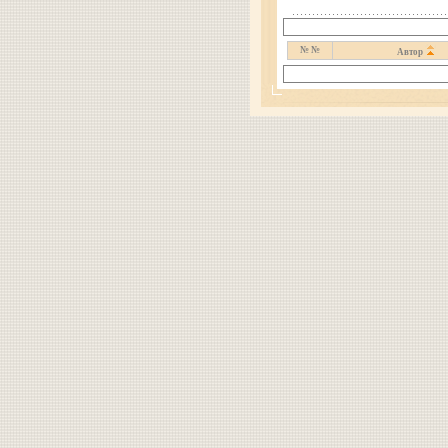
№ №
Автор