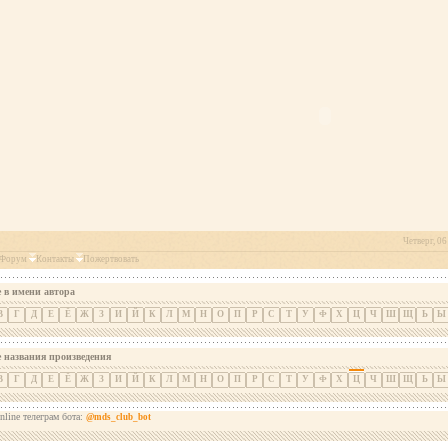
Четверг, 06
Форум
Контакты
Пожертвовать
 в имени автора
В
Г
Д
Е
Ё
Ж
З
И
Й
К
Л
М
Н
О
П
Р
С
Т
У
Ф
Х
Ц
Ч
Ш
Щ
Ь
Ы
е названия произведения
В
Г
Д
Е
Ё
Ж
З
И
Й
К
Л
М
Н
О
П
Р
С
Т
У
Ф
Х
Ц
Ч
Ш
Щ
Ь
Ы
nline телеграм бота:
@mds_club_bot