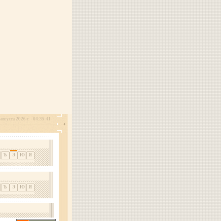
 августа 2026 г.
04:35:41
Ъ
Э
Ю
Я
Ъ
Э
Ю
Я