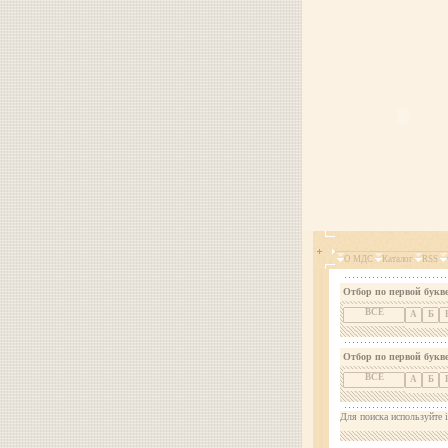
О МДС
Каталог
RSS
Отбор по первой букве
ВСЕ
А
Б
Отбор по первой букв
ВСЕ
А
Б
Для поиска используйте i