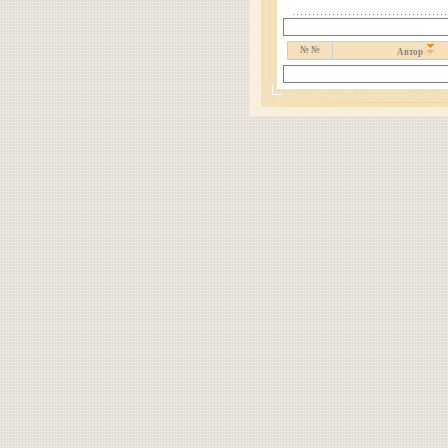
№ №
Автор