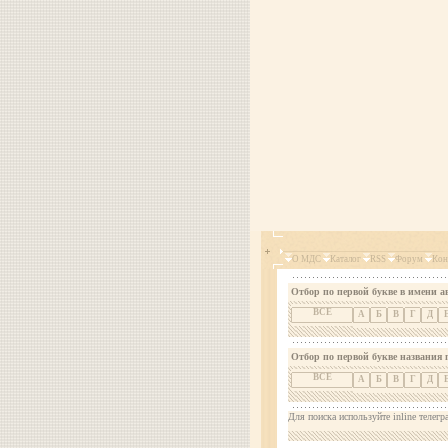
О МДС
Каталог
RSS
Форум
Кон
Отбор по первой букве в имени а
ВСЕ
А
Б
В
Г
Д
Отбор по первой букве названия 
ВСЕ
А
Б
В
Г
Д
Для поиска используйте inline телегр