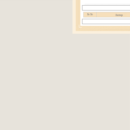
№ №
Автор