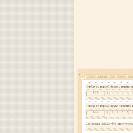
О МДС
Каталог
RSS
Форум
Кон
Отбор по первой букве в имени а
ВСЕ
А
Б
В
Г
Д
Отбор по первой букве названия 
ВСЕ
А
Б
В
Г
Д
Для поиска используйте inline телегр