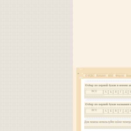
О МДС
Каталог
RSS
Форум
Кон
Отбор по первой букве в имени а
ВСЕ
А
Б
В
Г
Д
Отбор по первой букве названия 
ВСЕ
А
Б
В
Г
Д
Для поиска используйте inline телегр