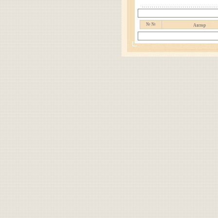
№ №
Автор