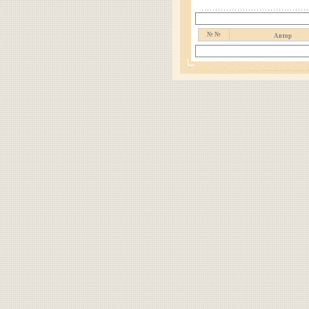
№ №
Автор