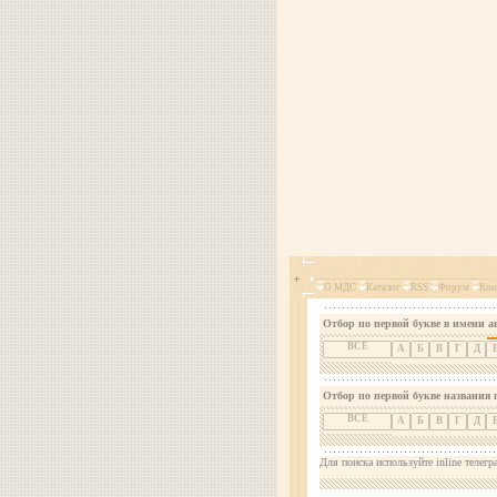
О МДС
Каталог
RSS
Форум
Кон
Отбор по первой букве в имени а
ВСЕ
А
Б
В
Г
Д
Отбор по первой букве названия 
ВСЕ
А
Б
В
Г
Д
Для поиска используйте inline телегр