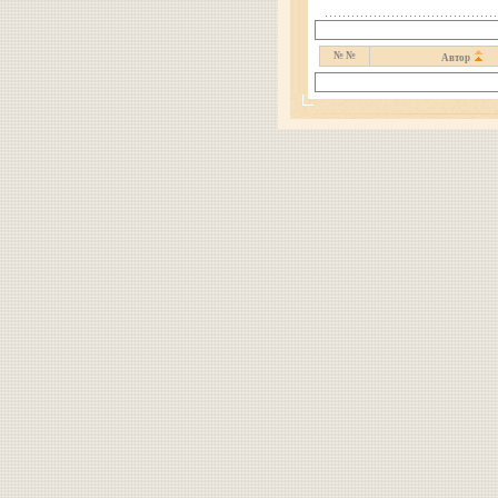
№ №
Автор