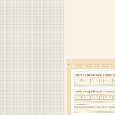
О МДС
Каталог
RSS
Форум
Кон
Отбор по первой букве в имени а
ВСЕ
А
Б
В
Г
Д
Отбор по первой букве названия 
ВСЕ
А
Б
В
Г
Д
Для поиска используйте inline телегр