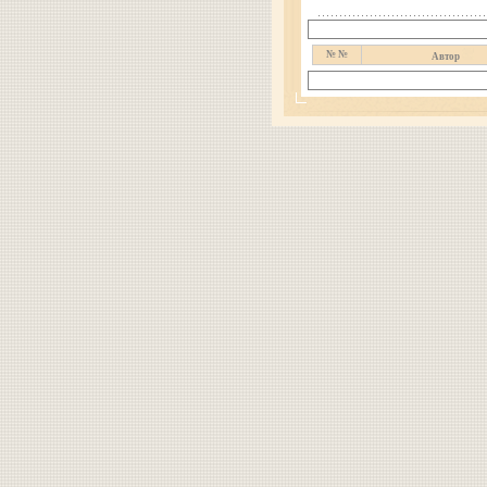
№ №
Автор