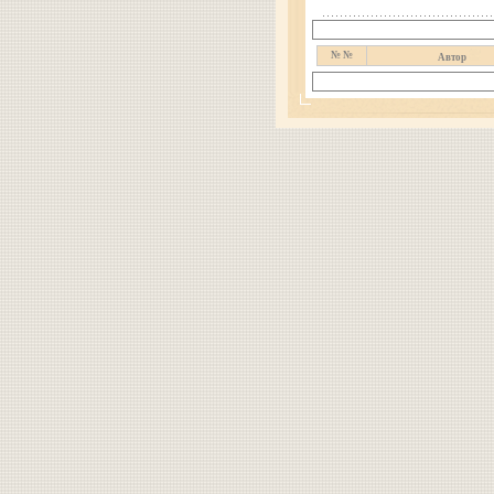
№ №
Автор