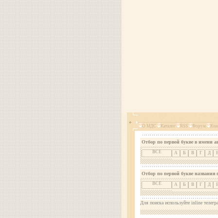
О МДС
Каталог
RSS
Форум
Кон
Отбор по первой букве в имени а
ВСЕ
А
Б
В
Г
Д
Отбор по первой букве названия 
ВСЕ
А
Б
В
Г
Д
Для поиска используйте inline телегр