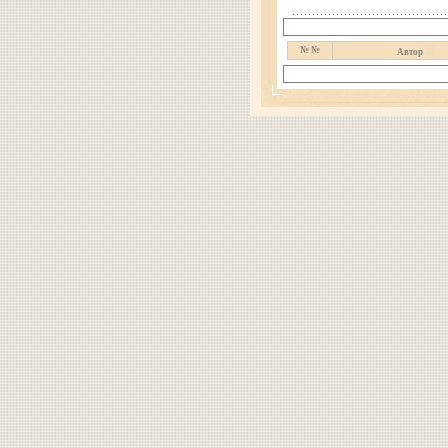
№ №
Автор