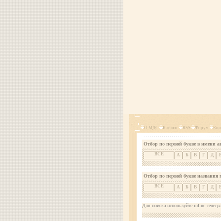
О МДС
Каталог
RSS
Форум
Кон
Отбор по первой букве в имени а
ВСЕ
А
Б
В
Г
Д
Отбор по первой букве названия 
ВСЕ
А
Б
В
Г
Д
Для поиска используйте inline телегр