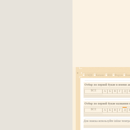
О МДС
Каталог
RSS
Форум
Кон
Отбор по первой букве в имени а
ВСЕ
А
Б
В
Г
Д
Отбор по первой букве названия 
ВСЕ
А
Б
В
Г
Д
Для поиска используйте inline телегр