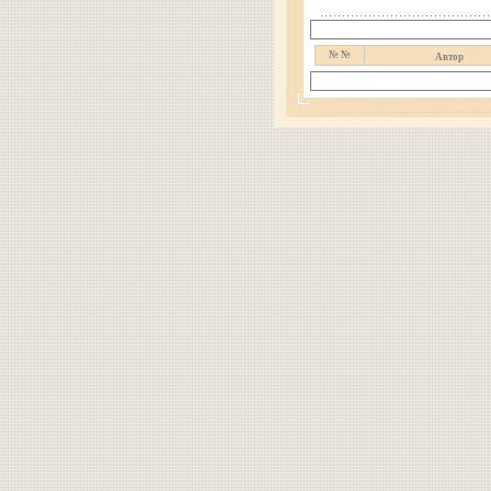
№ №
Автор