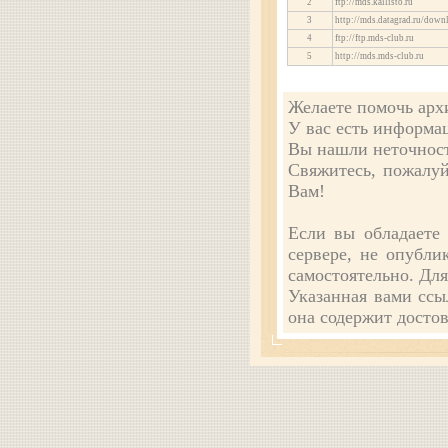
2
ftp://mds.kallisto.ru
3
http://mds.datagrad.ru/down
4
ftp://ftp.mds-club.ru
5
http://mds.mds-club.ru
Желаете помочь арх
У вас есть информац
Вы нашли неточност
Свяжитесь, пожалуй
Вам!
Если вы обладаете
сервере, не опубли
самостоятельно. Дл
Указанная вами ссы
она содержит досто