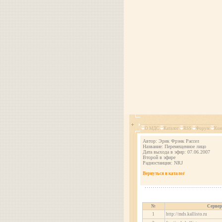
О МДС
Каталог
RSS
Форум
Кон
Автор: Эрик Фрэнк Рассел
Название: Перемещенное лицо
Дата выхода в эфир: 07.06.2007
Второй в эфире
Радиостанция: NRJ
Вернуться в каталог
№
Сервер
1
http://mds.kallisto.ru