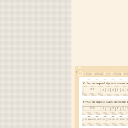
О МДС
Каталог
RSS
Форум
Кон
Отбор по первой букве в имени а
ВСЕ
А
Б
В
Г
Д
Отбор по первой букве названия 
ВСЕ
А
Б
В
Г
Д
Для поиска используйте inline телегр