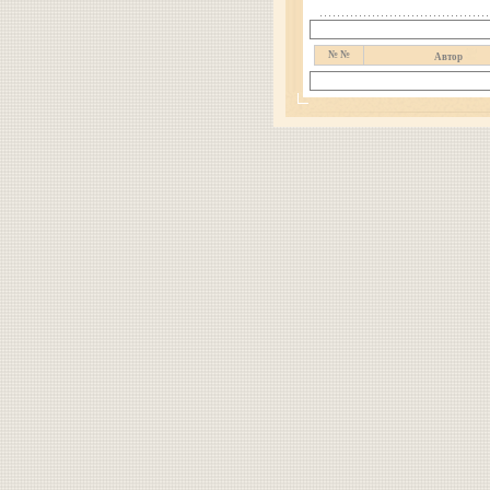
№ №
Автор