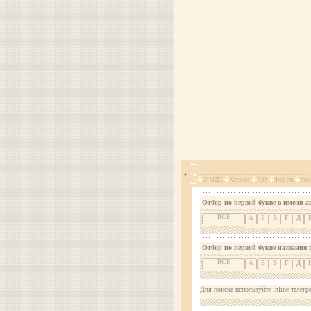
О МДС
Каталог
RSS
Форум
Кон
Отбор по первой букве в имени а
ВСЕ
А
Б
В
Г
Д
Отбор по первой букве названия 
ВСЕ
А
Б
В
Г
Д
Для поиска используйте inline телегр