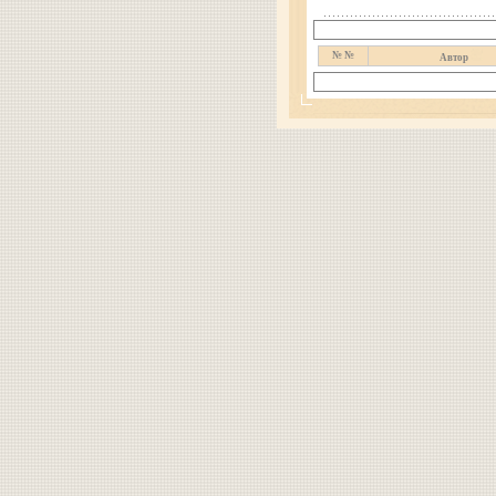
№ №
Автор