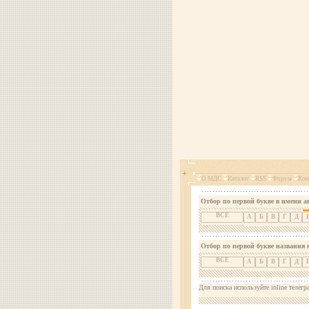
О МДС
Каталог
RSS
Форум
Кон
Отбор по первой букве в имени а
ВСЕ
А
Б
В
Г
Д
Отбор по первой букве названия 
ВСЕ
А
Б
В
Г
Д
Для поиска используйте inline телегр