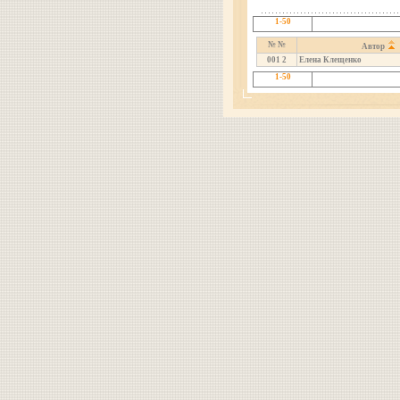
1-50
№ №
Автор
001
2
Елена Клещенко
1-50