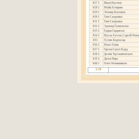
027
1
Иван Наумов
028
2
Майк Гелприн
029
1
Леонид Каганов
030
1
Тим Скоренко
031
1
Тим Скоренко
032
2
Эдмонд Гамильтон
033
1
Гарри Гаррисон
034
1
Пауль Госсен, Сергей Чекм
035
Хулио Кортасар
036
2
Макс Олин
037
1
Орсон Скотт Кард
038
2
Далия Трускиновская
039
2
Джон Пирс
040
1
Олег Овчинников
1-50