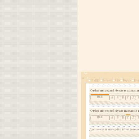
О МДС
Каталог
RSS
Форум
Кон
Отбор по первой букве в имени а
ВСЕ
А
Б
В
Г
Д
Отбор по первой букве названия 
ВСЕ
А
Б
В
Г
Д
Для поиска используйте inline телегр