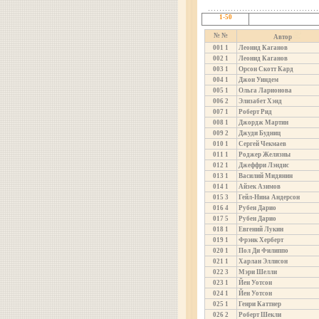
1-50
№ №
Автор
001
1
Леонид Каганов
002
1
Леонид Каганов
003
1
Орсон Скотт Кард
004
1
Джон Уиндем
005
1
Ольга Ларионова
006
2
Элизабет Хэнд
007
1
Роберт Рид
008
1
Джордж Мартин
009
2
Джуди Будниц
010
1
Сергей Чекмаев
011
1
Роджер Желязны
012
1
Джеффри Лэндис
013
1
Василий Мидянин
014
1
Айзек Азимов
015
3
Гейл-Нина Андерсон
016
4
Рубен Дарио
017
5
Рубен Дарио
018
1
Евгений Лукин
019
1
Фрэнк Херберт
020
1
Пол Ди Филиппо
021
1
Харлан Эллисон
022
3
Мэри Шелли
023
1
Йен Уотсон
024
1
Йен Уотсон
025
1
Генри Каттнер
026
2
Роберт Шекли