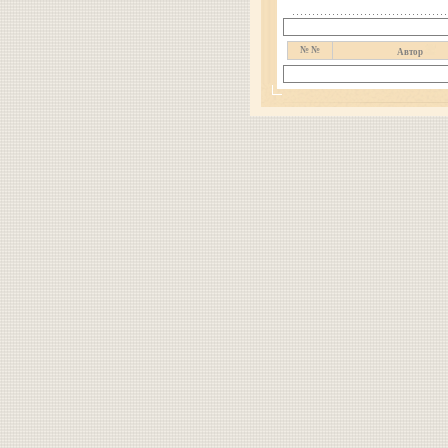
№ №
Автор