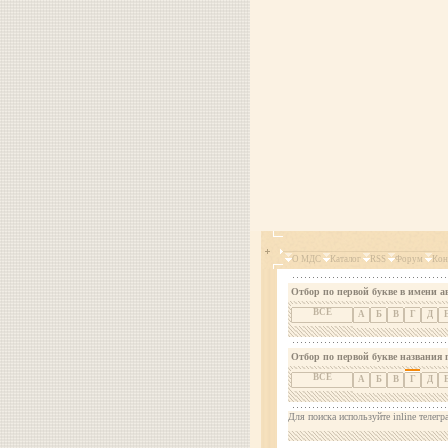
О МДС
Каталог
RSS
Форум
Кон
Отбор по первой букве в имени а
ВСЕ
А
Б
В
Г
Д
Отбор по первой букве названия 
ВСЕ
А
Б
В
Г
Д
Для поиска используйте inline телегр