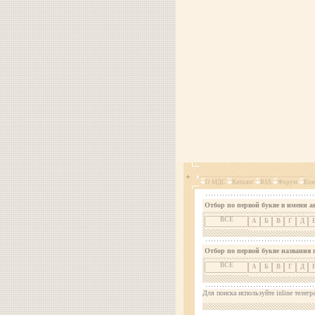
О МДС
Каталог
RSS
Форум
Кон
Отбор по первой букве в имени а
ВСЕ
А
Б
В
Г
Д
Отбор по первой букве названия 
ВСЕ
А
Б
В
Г
Д
Для поиска используйте inline телегр