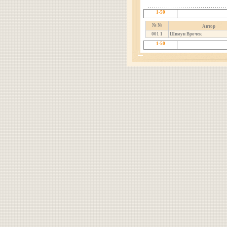
1-50
№ №
Автор
001
1
Шимун Врочек
1-50